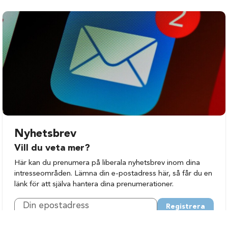
Gävle
Ockelbo
Hofors
Ovanåker
Hudiksvall
Sandviken
Ljusdal
Söderhamn
Nyhetsbrev
Vill du veta mer?
Här kan du prenumera på liberala nyhetsbrev inom dina
intresseområden. Lämna din e-postadress här, så får du en
länk för att själva hantera dina prenumerationer.
Registrera